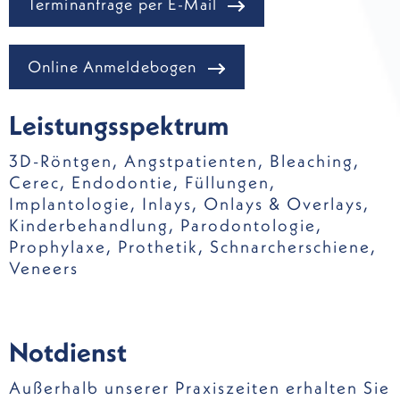
Terminanfrage per E-Mail
Online Anmeldebogen
Leistungsspektrum
3D-Röntgen
,
Angstpatienten
,
Bleaching
,
Cerec
,
Endodontie
,
Füllungen
,
Implantologie
,
Inlays, Onlays & Overlays
,
Kinderbehandlung
,
Parodontologie
,
Prophylaxe
,
Prothetik
,
Schnarcherschiene
,
Veneers
Notdienst
Außerhalb unserer Praxiszeiten erhalten Sie