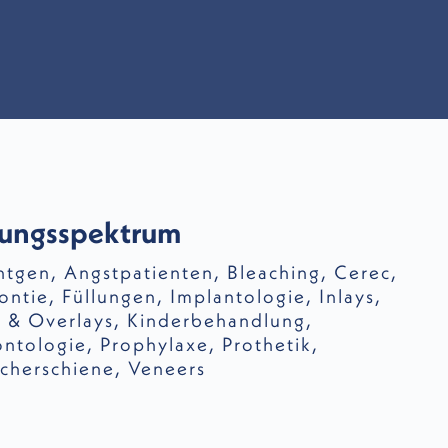
tungsspektrum
ntgen
,
Angstpatienten
,
Bleaching
,
Cerec
,
ontie
,
Füllungen
,
Implantologie
,
Inlays,
 & Overlays
,
Kinderbehandlung
,
ontologie
,
Prophylaxe
,
Prothetik
,
cherschiene
,
Veneers