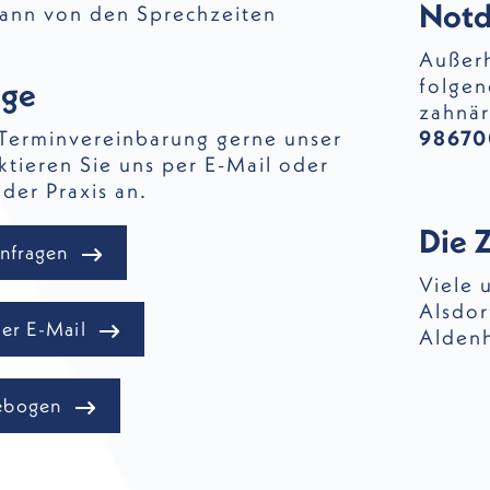
Notd
kann von den Sprechzeiten
Außerh
folgen
age
zahnär
 Terminvereinbarung gerne unser
98670
ktieren Sie uns per E-Mail oder
 der Praxis an.
Die 
anfragen
Viele 
Alsdor
er E-Mail
Alden
ebogen