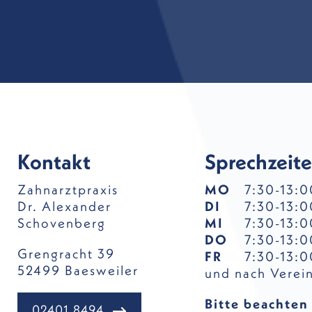
Kontakt
Sprechzeit
Zahnarztpraxis
MO
7:30-13:0
Dr. Alexander
DI
7:30-13:0
Schovenberg
MI
7:30-13:0
DO
7:30-13
Grengracht 39
FR
7:30-13:0
52499 Baesweiler
und nach Verei
Bitte beachten
02401 8494